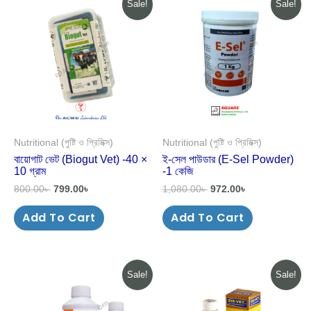
Sale!
Sale!
price
price
price
price
was:
is:
was:
is:
800.00৳ .
799.00৳ .
1,080.00৳ .
972.00৳ .
Nutritional (পুষ্টি ও প্রিমিক্স)
Nutritional (পুষ্টি ও প্রিমিক্স)
বায়োগাট ভেট (Biogut Vet) -40 ×
ই-সেল পাউডার (E-Sel Powder)
10 গ্রাম
-1 কেজি
800.00
৳
799.00
৳
1,080.00
৳
972.00
৳
Add To Cart
Add To Cart
Original
Current
Original
Current
Sale!
Sale!
price
price
price
price
was:
is:
was:
is:
86.00৳ .
78.00৳ .
45.00৳ .
44.00৳ .