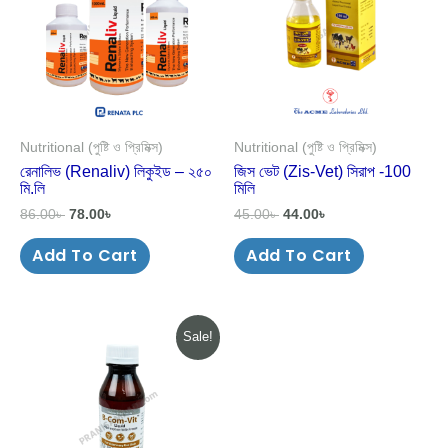
Nutritional (পুষ্টি ও প্রিমিক্স)
Nutritional (পুষ্টি ও প্রিমিক্স)
রেনালিভ (Renaliv) লিকুইড – ২৫০
জিস ভেট (Zis-Vet) সিরাপ -100
মি.লি
মিলি
86.00
৳
78.00
৳
45.00
৳
44.00
৳
Add To Cart
Add To Cart
Original
Current
Sale!
price
price
was:
is:
70.00৳ .
63.00৳ .