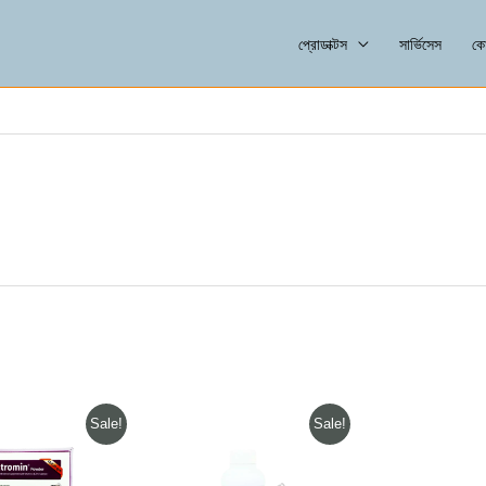
প্রোডাক্টস
সার্ভিসেস
কো
iginal
Current
Original
Current
Sale!
Sale!
ice
price
price
price
s:
is:
was:
is:
.00৳ .
300.00৳ .
335.00৳ .
334.00৳ .