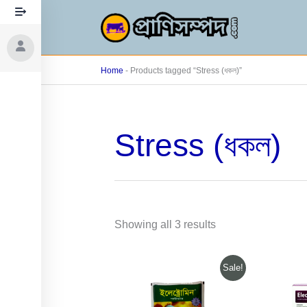
Skip
to
content
Home
-
Products tagged “Stress (ধকল)”
Sorted
Stress (ধকল)
by
popularity
Showing all 3 results
Original
Current
Or
Sale!
price
price
pr
was:
is:
wa
240.00৳ .
216.00৳ .
335