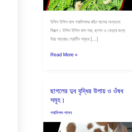
ইপিল ইপিল ঘাস গবাদিপশুর কাঁচা ঘাসের অন্যতম
বিকল্প। ইপিল ইপিল ঘাস গরু, ছাগল ও ভেড়ার জন্য
উচ্চ মাত্রার প্রোটিন সমৃদ্ধ […]
Read More »
ছাগলের দুধ বৃদ্ধির উপায় ও ওঁষধ
ছাগলের
সমূহ।
দুধ
বৃদ্ধির
গবাদিপশু পালন
উপায়
ও