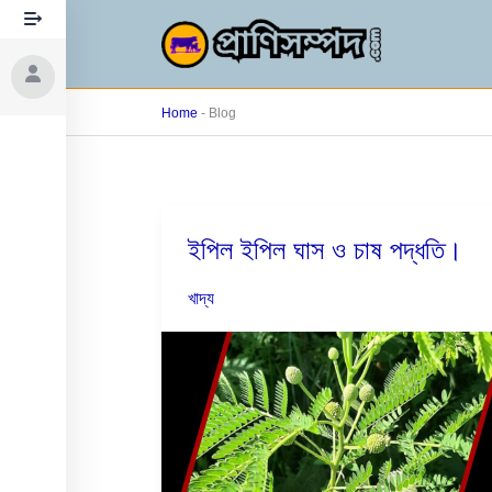
Skip
to
content
Home
-
Blog
ইপিল ইপিল ঘাস ও চাষ পদ্ধতি।
ইপিল
ইপিল
খাদ্য
ঘাস
ও
চাষ
পদ্ধতি।