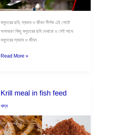
কবুতরের ছবি, স্বভাব ও জীবন শীর্শক এই পোষ্টে
অসাধারণ কিছু কবুতরের ছবি দেখাবো ও সেই সাথে
কবুতরের স্বভাব ও জীবন
Read More »
Krill meal in fish feed
Krill
meal
খাদ্য
in
fish
feed