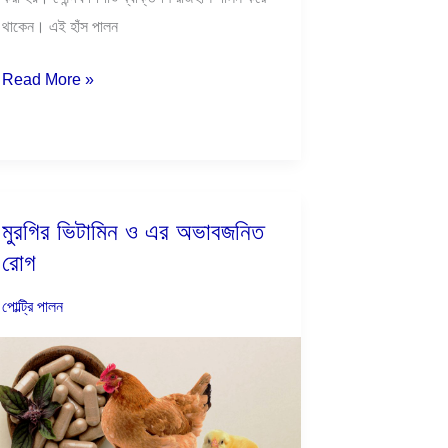
থাকেন। এই হাঁস পালন
Read More »
মুরগির ভিটামিন ও এর অভাবজনিত
মুরগির
রোগ
ভিটামিন
ও
পোল্ট্রি পালন
এর
অভাবজনিত
রোগ