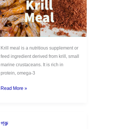
Krill meal is a nutritious supplement or
feed ingredient derived from krill, small
marine crustaceans. It is rich in
protein, omega-3
Read More »
গরু
গরু