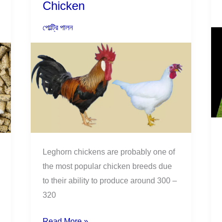
Chicken
of
Leghorn
পোল্ট্রি পালন
Chicken
Leghorn chickens are probably one of
the most popular chicken breeds due
to their ability to produce around 300 –
320
Read More »