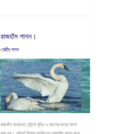
রাজহাঁস পালন।
রাজহাঁস
পালন।
পোল্ট্রি পালন
রাজহাঁস সাধারণত সৌন্দর্য বৃদ্ধি ও মাংসের জন্য পালন
করা হয়। সৌন্দর্য পিপাশু ব্যক্তিগণ রাজহাঁস পালন করে