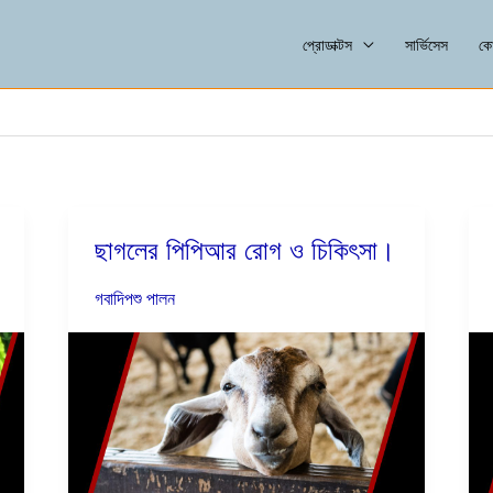
প্রোডাক্টস
সার্ভিসেস
কো
ছাগলের পিপিআর রোগ ও চিকিৎসা।
ছাগলের
পিপিআর
গবাদিপশু পালন
রোগ
ও
চিকিৎসা।