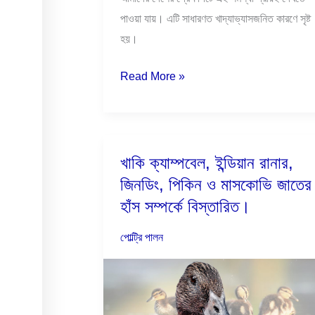
পাওয়া যায়। এটি সাধারণত খাদ্যাভ্যাসজনিত কারণে সৃষ্ট
হয়।
Read More »
খাকি ক্যাম্পবেল, ইন্ডিয়ান রানার,
খাকি
জিনডিং, পিকিন ও মাসকোভি জাতের
ক্যাম্পবেল,
ইন্ডিয়ান
হাঁস সম্পর্কে বিস্তারিত।
রানার,
পোল্ট্রি পালন
জিনডিং,
পিকিন
ও
মাসকোভি