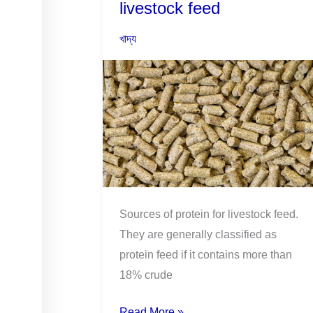
livestock feed
of
protein
খাদ্য
for
livestock
feed
Sources of protein for livestock feed.
They are generally classified as
protein feed if it contains more than
18% crude
Read More »