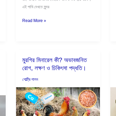
এই পাখি দেখতে সুন্দর
Read More »
মুরগির মিনারেল কী? অভাবজনিত
মুরগির
রোগ, লক্ষণ ও চিকিৎসা পদ্ধতি।
মিনারেল
কী?
পোল্ট্রি পালন
অভাবজনিত
রোগ,
লক্ষণ
ও
চিকিৎসা