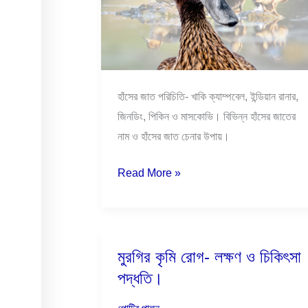
জাতের
হাঁস
সম্পর্কে
বিস্তারিত।
হাঁসের জাত পরিচিতি- খাকি ক্যাম্পবেল, ইন্ডিয়ান রানার,
জিনডিং, পিকিন ও মাসকোভি। বিভিন্ন হাঁসের জাতের
নাম ও হাঁসের জাত চেনার উপায়।
Read More »
মুরগির কৃমি রোগ- লক্ষণ ও চিকিৎসা
মুরগির
পদ্ধতি।
কৃমি
রোগ-