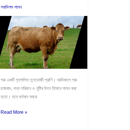
গবাদিপশু পালন
গরু একটি গৃহপালিত তৃণভোজী প্রাণি। আদিকালে গরু
চাষাবাদ, পন্য পরিবনে ও পুষ্টির উৎস হিসাবে পালন করা
হতো। তবে বর্তমান সময়ে
Read More »