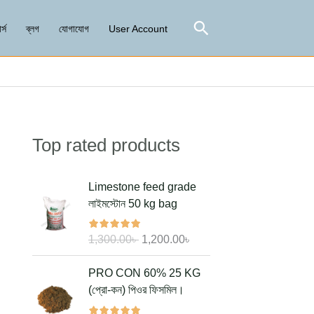
Search
র্স
ব্লগ
যোগাযোগ
User Account
Top rated products
Search
O
C
Limestone feed grade
r
u
লাইমস্টোন 50 kg bag
i
r
g
r
1,300.00
৳
1,200.00
৳
i
e
n
n
O
C
PRO CON 60% 25 KG
a
t
r
u
(প্রো-কন) পিওর ফিসমিল।
l
p
i
r
p
r