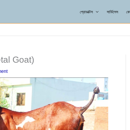
প্রোডাক্টস
সার্ভিসেস
কো
etal Goat)
ent