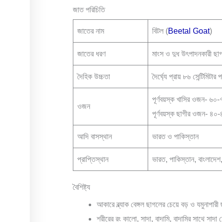
জাত পরিচিতি
জাতের নাম
বিটল (
Beetal Goat
)
জাতের ধরণ
মাংস ও দুধ উৎপাদনকারী ছা
দৈহিক উচ্চতা
দৈর্ঘ্যে প্রায় ৮৬ সেন্টিমিটার প
পূর্ণবয়স্ক খাসির ওজন- ৬০
ওজন
পূর্ণবয়স্ক ছাগীর ওজন- ৪০
আদি বাসস্থান
ভারত ও পাকিস্তান
প্রাপ্তিস্থান
ভারত, পাকিস্তান, বাংলাদেশ,
বৈশিষ্ট্য
আকারে ব্ল্যাক বেঙ্গল ছাগলের চেয়ে বড় ও যমুনাপা
শরীরের রং কালো, সাদা, বাদামি, বাদামির সাথে সাদা