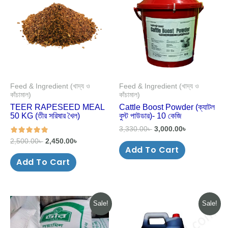
2,500.00৳ .
2,450.00৳ .
3,330.00৳ .
3,000.00৳ .
Feed & Ingredient (খাদ্য ও
Feed & Ingredient (খাদ্য ও
কাঁচামাল)
কাঁচামাল)
TEER RAPESEED MEAL
Cattle Boost Powder (ক্যাটল
50 KG (তীর সরিষার খৈল)
বুস্ট পাউডার)- 10 কেজি
3,330.00
৳
3,000.00
৳
2,500.00
৳
2,450.00
৳
Add To Cart
out of 5
Add To Cart
Original
Current
Original
Current
Sale!
Sale!
price
price
price
price
was:
is:
was:
is:
3,150.00৳ .
3,000.00৳ .
3,350.00৳ .
2,950.00৳ .