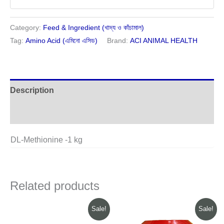
Category:
Feed & Ingredient (খাদ্য ও কাঁচামাল)
Tag:
Amino Acid (এমিনো এসিড)
Brand:
ACI ANIMAL HEALTH
Description
Reviews (0)
DL-Methionine -1 kg
Related products
Original
Current
Original
Current
Sale!
Sale!
price
price
price
price
was:
is:
was:
is: