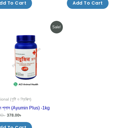
dd To Cart
Add To Cart
Original
Current
Sale!
price
price
was:
is:
405.00৳ .
378.00৳ .
onal (পুষ্টি ও প্রিমিক্স)
িন প্লাস (Ayumin Plus) -1kg
00
৳
378.00
৳
dd To Cart