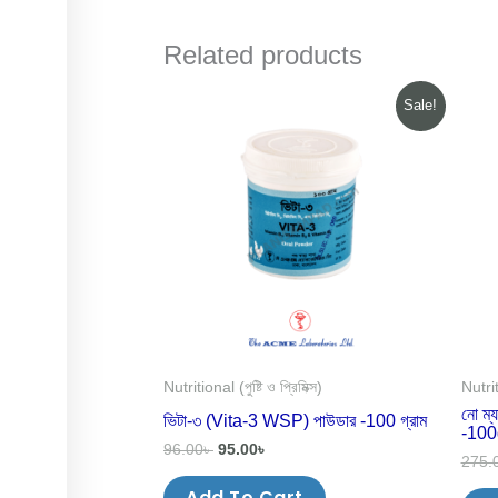
Related products
Original
Current
Sale!
price
price
was:
is:
96.00৳ .
95.00৳ .
Nutritional (পুষ্টি ও প্রিমিক্স)
Nutriti
নো ম্
ভিটা-৩ (Vita-3 WSP) পাউডার -100 গ্রাম
-10
96.00
৳
95.00
৳
275.
Add To Cart