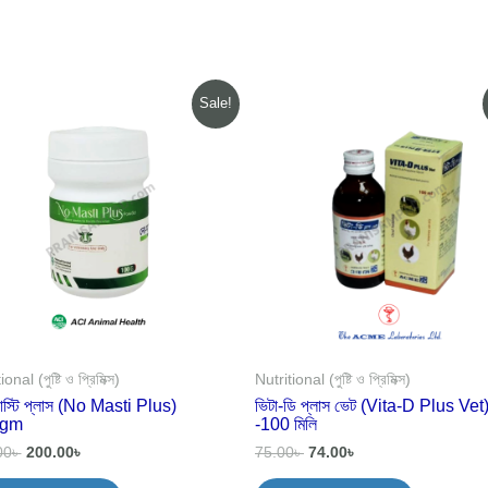
Original
Current
Original
Current
Sale!
price
price
price
price
was:
is:
was:
is:
275.00৳ .
200.00৳ .
75.00৳ .
74.00৳ .
onal (পুষ্টি ও প্রিমিক্স)
Nutritional (পুষ্টি ও প্রিমিক্স)
যাস্টি প্লাস (No Masti Plus)
ভিটা-ডি প্লাস ভেট (Vita-D Plus Vet
0gm
-100 মিলি
00
৳
200.00
৳
75.00
৳
74.00
৳