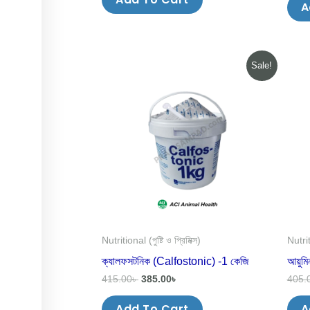
A
Original
Current
Sale!
price
price
was:
is:
415.00৳ .
385.00৳ .
Nutritional (পুষ্টি ও প্রিমিক্স)
Nutriti
ক্যালফসটনিক (Calfоstonic) -1 কেজি
আয়ুম
415.00
৳
385.00
৳
405.
Add To Cart
A