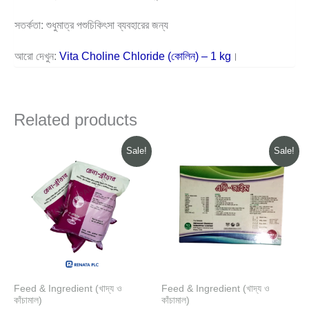
সতর্কতা: শুধুমাত্র পশুচিকিৎসা ব্যবহারের জন্য
আরো দেখুন:
Vita Choline Chloride (কোলিন) – 1 kg
।
Related products
Original
Current
Original
Current
Sale!
Sale!
price
price
price
price
was:
is:
was:
is:
760.00৳ .
660.00৳ .
360.00৳ .
340.00৳ .
Feed & Ingredient (খাদ্য ও
Feed & Ingredient (খাদ্য ও
কাঁচামাল)
কাঁচামাল)