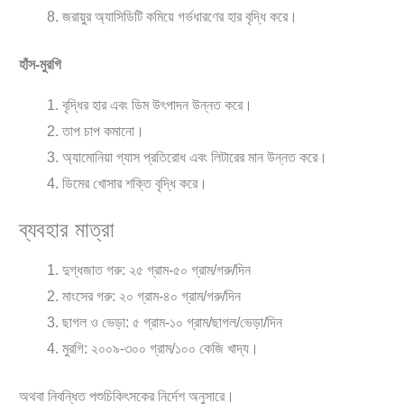
জরায়ুর অ্যাসিডিটি কমিয়ে গর্ভধারণের হার বৃদ্ধি করে।
হাঁস-মুরগি
বৃদ্ধির হার এবং ডিম উৎপাদন উন্নত করে।
তাপ চাপ কমানো।
অ্যামোনিয়া গ্যাস প্রতিরোধ এবং লিটারের মান উন্নত করে।
ডিমের খোসার শক্তি বৃদ্ধি করে।
ব্যবহার মাত্রা
দুগ্ধজাত গরু: ২৫ গ্রাম-৫০ গ্রাম/গরু/দিন
মাংসের গরু: ২০ গ্রাম-৪০ গ্রাম/গরু/দিন
ছাগল ও ভেড়া: ৫ গ্রাম-১০ গ্রাম/ছাগল/ভেড়া/দিন
মুরগি: ২০০৯-৩০০ গ্রাম/১০০ কেজি খাদ্য।
অথবা নিবন্ধিত পশুচিকিৎসকের নির্দেশ অনুসারে।