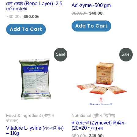
রেনা-লেয়ার (Rena-Layer) -2.5
Aci-zyme -500 gm
কেজি স্যাশেট
360.00
৳
340.00
৳
760.00
৳
660.00
৳
Add To Cart
Add To Cart
Original
Current
Original
Current
Sale!
Sale!
price
price
price
price
was:
is:
was:
is:
348.00৳ .
325.00৳ .
350.00৳ .
349.00৳ .
Feed & Ingredient (খাদ্য ও
Nutritional (পুষ্টি ও প্রিমিক্স)
কাঁচামাল)
জাইমোভেট (Zymovet) প্রিমিক্স -
Vitafore L-lysine (এল-লাইসিন)
(20×20 গ্রাম) বক্স
– 1Kg
350.00
৳
349.00
৳