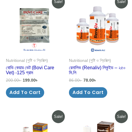
Sale!
Sale!
price
price
price
price
was:
is:
was:
is:
200.00৳ .
199.00৳ .
86.00৳ .
78.00৳ .
Nutritional (পুষ্টি ও প্রিমিক্স)
Nutritional (পুষ্টি ও প্রিমিক্স)
বোভি কেয়ার ভেট (Bovi Care
রেনালিভ (Renaliv) লিকুইড – ২৫০
Vet) -125 গ্রাম
মি.লি
200.00
৳
199.00
৳
86.00
৳
78.00
৳
Add To Cart
Add To Cart
Original
Current
Original
Current
Sale!
Sale!
price
price
price
price
was:
is:
was:
is:
45.00৳ .
44.00৳ .
140.00৳ .
139.00৳ .