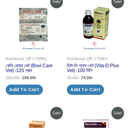
Sale!
Sale!
price
price
price
price
was:
is:
was:
is:
200.00৳ .
199.00৳ .
75.00৳ .
74.00৳ .
Nutritional (পুষ্টি ও প্রিমিক্স)
Nutritional (পুষ্টি ও প্রিমিক্স)
বোভি কেয়ার ভেট (Bovi Care
ভিটা-ডি প্লাস ভেট (Vita-D Plus
Vet) -125 গ্রাম
Vet) -100 মিলি
200.00
৳
199.00
৳
75.00
৳
74.00
৳
Add To Cart
Add To Cart
Original
Current
Original
Current
Sale!
Sale!
price
price
price
price
was:
is:
was:
is:
350.00৳ .
349.00৳ .
335.00৳ .
300.00৳ .