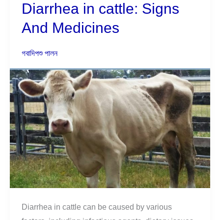
Diarrhea in cattle: Signs
Diarrhea
in
And Medicines
cattle:
Signs
গবাদিপশু পালন
And
Medicines
Diarrhea in cattle can be caused by various