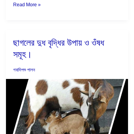
Read More »
ছাগলের দুধ বৃদ্ধির উপায় ও ওঁষধ
ছাগলের
দুধ
সমূহ।
বৃদ্ধির
উপায়
গবাদিপশু পালন
ও
ওঁষধ
সমূহ।