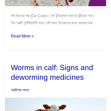
গির জাতের গরু (Gir Cow)। বস ইন্ডিয়াকাস জাতের ইন্ডিয়ান গরু।
গির গরুটি পৃথিবীব্যাপী সবচে বেশি জাত উন্নয়নের জন্য ব্যবহার করা
Read More »
Worms in calf: Signs and
Worms
in
deworming medicines
calf:
Signs
গবাদিপশু পালন
and
deworming
medicines