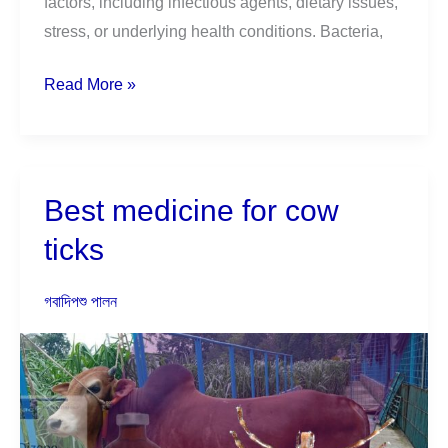
factors, including infectious agents, dietary issues,
stress, or underlying health conditions. Bacteria,
Read More »
Best medicine for cow
Best
medicine
ticks
for
cow
গবাদিপশু পালন
ticks