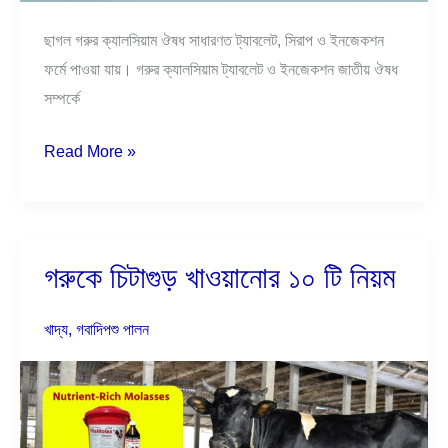
ছাগল গরুর ক্যালসিয়াম ঔষধ সাধারণত ট্যাবলেট, সিরাপ ও ইনজেকশন
ফর্মে পাওয়া যায়। গরুর ক্যালসিয়াম ট্যাবলেট ও ইনজেকশন জাতীয় ঔষধ
সম্পর্কে
Read More »
গরুকে চিটাগুড় খাওয়ানোর ১০ টি নিয়ম
গরুকে
চিটাগুড়
খাওয়ানোর
খাদ্য
,
গবাদিপশু পালন
১০
টি
নিয়ম