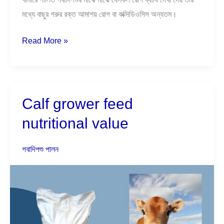
মধ্যে বাছুর গরুর রক্ত আমাশয় রোগ বা কক্সিডিওসিস অন্যতম।
Read More »
Calf grower feed
Calf
grower
nutritional value
feed
nutritional
গবাদিপশু পালন
value