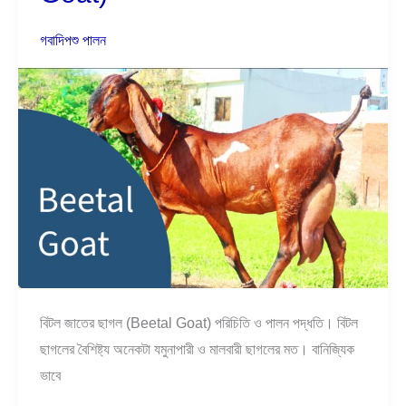
জাতের
ছাগল
গবাদিপশু পালন
(Beetal
Goat)
বিটল জাতের ছাগল (Beetal Goat) পরিচিতি ও পালন পদ্ধতি। বিটল
ছাগলের বৈশিষ্ট্য অনেকটা যমুনাপারী ও মালবারী ছাগলের মত। বানিজ্যিক
ভাবে