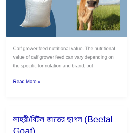
Calf grower feed nutritional value. The nutritional
value of calf grower feed can vary depending on
the specific formulation and brand, but
Read More »
লাহরী/বিটল জাতের ছাগল (Beetal
লাহরী/
বিটল
Goat)