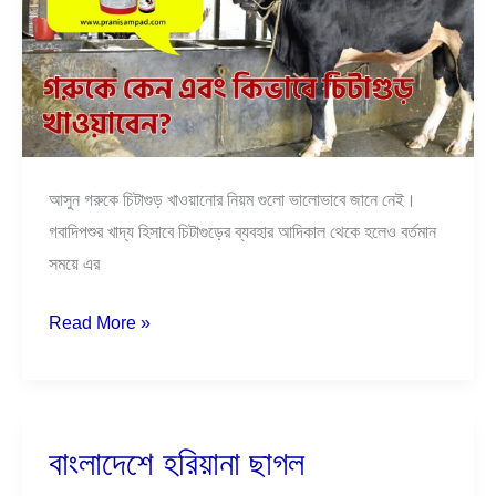
আসুন গরুকে চিটাগুড় খাওয়ানোর নিয়ম গুলো ভালোভাবে জানে নেই।
গবাদিপশুর খাদ্য হিসাবে চিটাগুড়ের ব্যবহার আদিকাল থেকে হলেও বর্তমান
সময়ে এর
Read More »
বাংলাদেশে হরিয়ানা ছাগল
বাংলাদেশে
হরিয়ানা