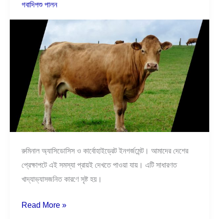
অ্যাসিডোসিস
গবাদিপশু পালন
রোগ।
রুমিনাল অ্যাসিডোসিস ও কার্বোহাইড্রেট ইনগর্জমেন্ট। আমাদের দেশের
প্রেক্ষাপটে এই সমস্যা প্রায়ই দেখতে পাওয়া যায়। এটি সাধারণত
খাদ্যাভ্যাসজনিত কারণে সৃষ্ট হয়।
Read More »