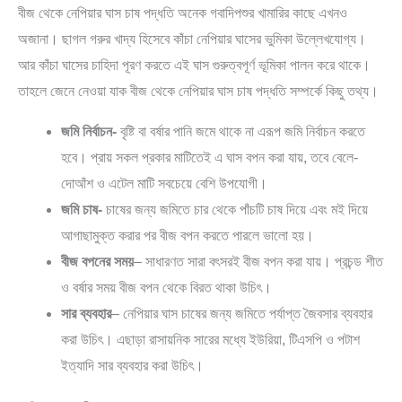
বীজ থেকে নেপিয়ার ঘাস চাষ পদ্ধতি অনেক গবাদিপশুর খামারির কাছে এখনও
অজানা। ছাগল গরুর খাদ্য হিসেবে কাঁচা নেপিয়ার ঘাসের ভুমিকা উল্লেখযোগ্য।
আর কাঁচা ঘাসের চাহিদা পূরণ করতে এই ঘাস গুরুত্বপূর্ণ ভূমিকা পালন করে থাকে।
তাহলে জেনে নেওয়া যাক বীজ থেকে নেপিয়ার ঘাস চাষ পদ্ধতি সম্পর্কে কিছু তথ্য।
জমি নির্বাচন-
বৃষ্টি বা বর্ষার পানি জমে থাকে না এরূপ জমি নির্বাচন করতে
হবে। প্রায় সকল প্রকার মাটিতেই এ ঘাস বপন করা যায়, তবে বেলে-
দোআঁশ ও এটেল মাটি সবচেয়ে বেশি উপযোগী।
জমি চাষ-
চাষের জন্য জমিতে চার থেকে পাঁচটি চাষ দিয়ে এবং মই দিয়ে
আগাছামুক্ত করার পর বীজ বপন করতে পারলে ভালো হয়।
বীজ বপনের সময়
– সাধারণত সারা বৎসরই বীজ বপন করা যায়। প্রচন্ড শীত
ও বর্ষার সময় বীজ বপন থেকে বিরত থাকা উচিৎ।
সার ব্যবহার
– নেপিয়ার ঘাস চাষের জন্য জমিতে পর্যাপ্ত জৈবসার ব্যবহার
করা উচিৎ। এছাড়া রাসায়নিক সারের মধ্যে ইউরিয়া, টিএসপি ও পটাশ
ইত্যাদি সার ব্যবহার করা উচিৎ।