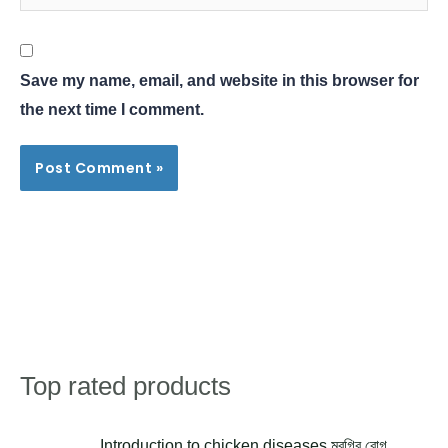
Save my name, email, and website in this browser for
the next time I comment.
Top rated products
Search
O
C
Introduction to chicken diseases মুরগির রোগ