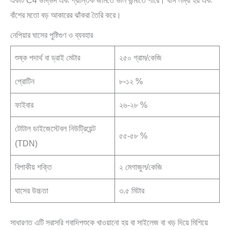
একটি C4 উদ্ভিদ এবং প্রান্তিক জমিতে ভাল জন্মাতে পারে। ঘাস লম্বা হয় এবং
বাঁশের মতো বড় আকারের ঝাঁকরা তৈরি করে।
নেপিয়ার ঘাসের পুষ্টিগুণ ও ব্যবহার
শুষ্ক পদার্থ বা ড্রাই মেটার
২৫০ গ্রাম/কেজি
প্রোটিন
৮-১২ %
ফাইবার
২৬-২৮ %
টোটাল ডাইজেস্টেবল নিউট্রিয়েন্ট
৫৫-৫৮ %
(TDN)
বিপাকীয় শক্তি
২ মেগাজুল/কেজি
ঘাসের উচ্চতা
৩.৫ মিটার
সাধারণত এটি সরাসরি গবাদিপশুকে খাওয়ানো হয় বা সাইলেজ বা খড় দিয়ে মিশিয়ে