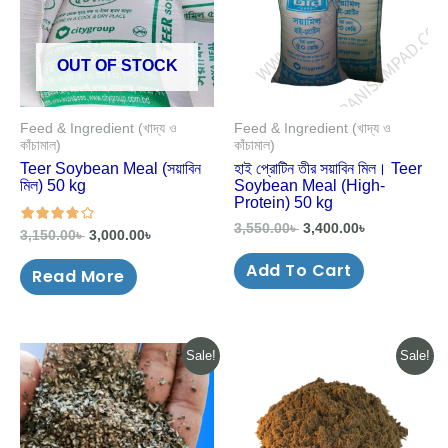
OUT OF STOCK
Feed & Ingredient (খাদ্য ও
Feed & Ingredient (খাদ্য ও
কাঁচামাল)
কাঁচামাল)
Teer Soybean Meal (সয়াবিন
হাই প্রোটিন তীর সয়াবিন মিল। Teer
মিল) 50 kg
Soybean Meal (High-
Protein) 50 kg
3,550.00
৳
3,400.00
৳
3,150.00
৳
3,000.00
৳
out of 5
Add To Cart
Read More
Original
Current
Original
Current
Sale!
Sale!
price
price
price
price
was:
is:
was:
is:
2,200.00৳ .
2,100.00৳ .
3,500.00৳ .
3,375.00৳ .