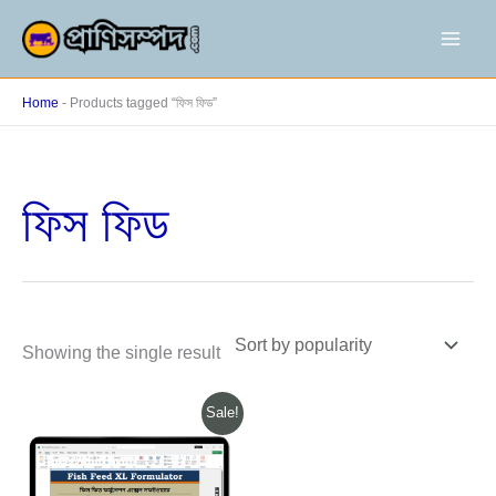
Skip
to
content
Home
-
Products tagged “ফিস ফিড”
ফিস ফিড
Showing the single result
Original
Current
Sale!
price
price
was:
is:
1,200.00৳ .
600.00৳ .