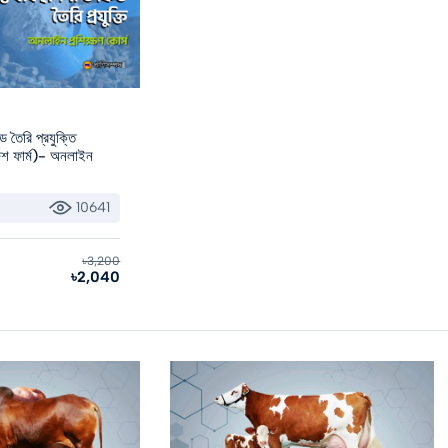
িড তৈরি প্রযুক্তি
 ফিশ ফার্ম)- অনলাইন
10641
৳3,200
৳2,040