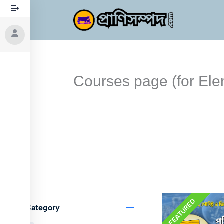
Skip
to
content
Courses page (for Ele
FEATURED
Category